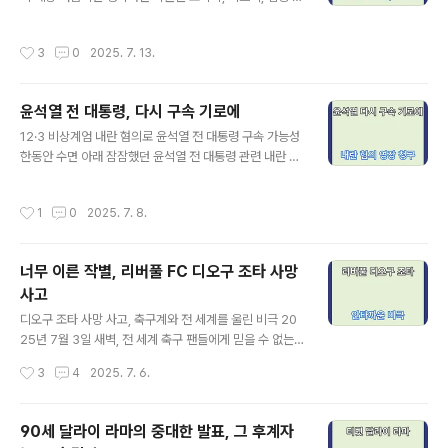
를 사전에 확인하고 동의를 받는 절차를 말합니다.이때 상
리. 하지만 이맘때쯤이면 조용히 찾아오는 불청객이 있습
대국의 동의 자체도 ‘아그레망’이라고 부릅니다.간단히 말
니다. 바로 살모넬라 식중독입니다. 최근 5년간 우리나라
작성시간
3
0
2025. 7. 13.
하면, “우리 외교관을 너..
에서만 204건, 7,788명의 환자가 발생했다는 사실, 알고
계셨나요?특히 7월~9월 사이, 전체 발생 건수의 절반 이
상(52%)이 집중되는 것으로 나타났습니다. 계절적으로도
윤석열 전 대통령, 다시 구속 기로에
지금이 가장 위험한 시기입니다.이번 글에서는 살모넬라
글 내용
식중독의 원인부터 예방법, 그리고 식약처가 권고한 안전
12·3 비상계엄 내란 혐의로 윤석열 전 대통령 구속 가능성
수칙까지 누구나 이해하기 쉽게 풀어드리겠습니다. 여름철
한동안 수면 아래 잠잠했던 윤석열 전 대통령 관련 내란 혐
건강한 식생활을 위한 필독 정보, 지금 시작합니다.살모넬
의 수사가 다시 본격화되고 있습니다.특검은 2025년 7월
라 식중독이 뭐길래 이렇게 위험할까? 살모넬라균은 가금
6일, 윤 전 대통령에 대해 구속영장을 재청구했으며, 7월
작성시간
1
0
2025. 7. 8.
류(닭·오리 등), 포유류, 그리고 토양,..
9일 서울중앙지방법원에서 구속 전 피의자 심문(영장실질
심사)이 열릴 예정입니다.만약 구속영장이 발부된다면, 윤
전 대통령은 약 4개월 만에 다시 수감됩니다.이번 글에서
너무 이른 작별, 리버풀 FC 디오구 조타 사망
는 이 사건의 배경부터 혐의 내용, 수사 진행 상황, 그리고
사고
향후 재판 일정까지 구체적이고 알기 쉽게 정리해 드리겠
글 내용
습니다. 사건 개요: '12·3 비상계엄'과 내란 혐의 2025년
디오구 조타 사망 사고, 축구계와 전 세계를 울린 비극 20
1월, 윤석열 전 대통령은 ‘12·3 비상계엄’ 관련 내란 및 외
25년 7월 3일 새벽, 전 세계 축구 팬들에게 믿을 수 없는
환 혐의로 공수처에 의해 체포됐습니다.이후 검찰 특수본
충격적인 소식이 전해졌습니다.리버풀 FC와 포르투갈 대
작성시간
3
4
2025. 7. 6.
으로 사건이..
표팀의 공격수 디오구 조타(Diogo Jota)가 스페인에서
발생한 교통사고로 사망했다는 비보였습니다.축구계는 물
론, 그를 사랑했던 가족과 팬들에게도 이번 사고는 너무도
90세 달라이 라마의 중대한 발표, 그 후계자
갑작스럽고 가슴 아픈 이별이었습니다.오늘은 디오구 조타