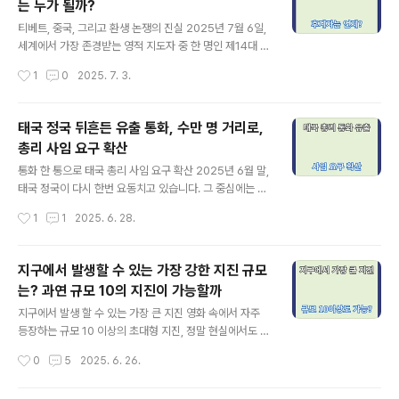
는 누가 될까?
의 축구 인생과 사고 경위, 축구계의 반응, 그리고 그가 남
글 내용
긴 유산까지 깊이 있게 정리해봅니다.디오구 조타, 축구를
티베트, 중국, 그리고 환생 논쟁의 진실 2025년 7월 6일,
사랑한 남자 기본 프로필본명: 디오구 주제 테이셰이라 다
세계에서 가장 존경받는 영적 지도자 중 한 명인 제14대 달
실바출생: 1996년 12월 4일, 포르투갈 포르투신체: 178c
라이 라마가 90세 생일을 맞아 역사적인 발표를 했습니다.
작성시간
1
0
2025. 7. 3.
m, 68kg포지션: 윙어, 세컨 스트라이커등번호: 리버풀 F
그는 자신의 사후에도 후계자가 있을 것임을 공식화하며,
C 20번대표팀..
이를 인정할 수 있는 유일한 권한이 자신이 설립한 ‘가덴 포
드랑 재단(Gaden Phodrang Trust)’에 있다고 밝혔습
태국 정국 뒤흔든 유출 통화, 수만 명 거리로,
니다.이 발언은 단순한 영적 선언을 넘어, 중국과의 민감한
총리 사임 요구 확산
정치적 긴장을 다시 수면 위로 끌어올렸습니다.지금부터
글 내용
이 사안의 핵심과 배경, 그리고 우리가 꼭 알아야 할 진실들
통화 한 통으로 태국 총리 사임 요구 확산 2025년 6월 말,
을 살펴보겠습니다.달라이 라마는 누구인가? 달라이 라마
태국 정국이 다시 한번 요동치고 있습니다. 그 중심에는 파
는 티베트 불교의 최고 정신적 지도자이자, 관세음보살(아
통탄 시나왓 총리와 캄보디아 전 총리 훈센 간의 유출된 전
작성시간
1
1
2025. 6. 28.
발로키테슈바라)의 환생으로 여겨지는 존재입니다.불교 전
화 통화가 있습니다. 이 사건은 단순한 외교적 해프닝을 넘
통에 따르면, ..
어, 푸에타이당 집권 이후 최대 규모의 반정부 시위로 번지
며 태국 사회 전반의 민심을 들끓게 만들고 있습니다. 유출
지구에서 발생할 수 있는 가장 강한 지진 규모
된 통화가 불러온 정치적 태풍 문제의 통화는 2025년 6월
는? 과연 규모 10의 지진이 가능할까
15일, 파통탄 총리와 훈센 전 캄보디아 총리 간에 이루어진
글 내용
것으로, 총 17분 분량의 녹음파일이 언론과 SNS에 유출되
지구에서 발생 할 수 있는 가장 큰 지진 영화 속에서 자주
었습니다. 통화 중 파통탄 총리는 훈센을 "삼촌"이라 부르
등장하는 규모 10 이상의 초대형 지진, 정말 현실에서도 발
며, 태국 군부 내 특정 인사를 자신의 "반대자"라고 언급했
생할 수 있을까요?2025년 현재까지 인류가 기록한 가장
작성시간
0
5
2025. 6. 26.
습니다. 이 통화는 5월 발생한 태국-캄보디아 국경 충돌 후
강력한 지진은 규모 9.5의 '1960년 칠레 발디비아 지진'입
긴..
니다. 이 지진은 대서양을 건너 하와이와 일본까지 쓰나미