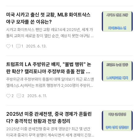
럼프 시위, ‘노 킹스(No Kings)’ 운동이 벌어진 날로 기록
될 것입니다. 미국 50개 주와 해외 도시 2,000곳 이상에
미국 시카고 출신 첫 교황, MLB 화이트삭스
서 동시에 일어난 이 시위는 트럼프의 권위주의적 통치에
야구 모자를 쓴 이유는?
대한 집단적 항거이자, 민주주의를 향한 절박한 외침이었
글 내용
습니다.“미국에 왕은 없다” 시위의 배경과 의미 ‘No King
시카고 화이트삭스 팬인 교황 레오14세 2025년, 세계 가
s’라는 슬로건은 미국이 독립 당시부터 주장해온 반군주주
톨릭 교회의 새로운 장이 열린 순간, 예상치 못한 야구팀 논
의 정신을 상징합니다. 시위대는 트럼프 대통령이 군사 퍼
쟁도 함께 불붙었습니다. 바로 시카고 출신 교황 레오 14세
작성시간
1
1
2025. 6. 13.
레이드를 통해 자신의 생일을 국가적 행사처럼 포장하며,
가 바티칸 공식 석상에서 시카고 화이트삭스 야구 모자를
마치 왕처럼 ..
착용한 것입니다. 이 장면은 단순한 해프닝이 아닌, 교황의
뿌리와 스포츠에 대한 애정을 보여주는 상징적인 메시지였
트럼프의 LA 주방위군 배치, "불법 행위" 논
습니다.시카고 컵스가 아닌 시카고 화이트 삭스 팬 교황 레
란 확산? 캘리포니아 주정부와 충돌 전말 정
오 14세, 그의 뿌리는 시카고 사우스사이드 2025년 5월
글 내용
리
8일, 로버트 프레보스트가 교황 레오 14세로 즉위하면서,
주방위군과 주정부와의 충돌에 대해 알아보기 최근 로스앤
그의 야구팀 충성심을 둘러싼 논쟁이 시작되었습니다. 시
젤레스(LA)에서는 트럼프 행정부가 2,000명의 주방위군
카고 컵스는 축하 메시지를 리글리 필드 전광판에 띄우며
을 긴급 투입하면서 정치적, 사회적 논란이 폭발하고 있습
작성시간
2
2
2025. 6. 11.
자신들의 팬임을 주장했지만, 그의 친형 존 프레보스트는
니다. 특히 캘리포니아 주지사 개빈 뉴섬(Gavin Newso
단호히 부인하며 화이트삭..
m)은 트럼프 대통령의 이번 결정을 "불법 행위"이자 "캘리
포니아 주권에 대한 심각한 침해"라고 규정하며 법적 대응
2025년 미중 관세전쟁, 중국 경제가 흔들린
까지 예고하고 나섰습니다. 대체 무슨 일이 벌어진 걸까요?
다? 충격적인 현황과 전망 총정리
이번 글에서는 LA 주방위군 배치 논란의 배경과 경과, 법
글 내용
적 쟁점, 그리고 앞으로의 전망까지 꼼꼼히 짚어보겠습니
2025년 미중 관세전쟁 중국 경제 영향은? 최근 몇 년간
다.LA 주방위군 배치, 왜 논란이 되었나? 이번 사태의 발단
미국과 중국의 무역 분쟁이 계속되면서 세계 경제의 긴장