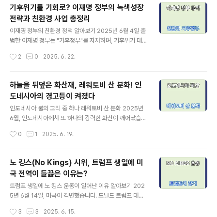
를 발생시킬 만큼 엄청난 에너지를 방출했죠.이번 포스트
기후위기를 기회로? 이재명 정부의 녹색성장
에서는 지진 규모의 과학적 원리와 함께, 지구에서 발생 가
전략과 친환경 사업 총정리
능한 최대 지진 규모에 대해 역사적 기록과 이론적 한계를
글 내용
바탕으로 상세히 살펴보겠습니다.지구 역사상 가장 강력했
이재명 정부의 친환경 정책 알아보기 2025년 6월 4일 출
던 지진: 발디비아 대지진 (1960) 발생일: 1960년 5월 2
범한 이재명 정부는 "기후정부"를 자처하며, 기후위기 대응
2일위치: 칠레 발디비아 지역규모: 모멘트 규모(Mw) 9.5
과 친환경 에너지 전환을 핵심 국정 과제로 내세웠습니다.
작성시간
2
0
2025. 6. 22.
파열 길이: 약 1,600km영향: 하와이, 필리핀, 일본, 뉴질랜
저출산·저성장 시대에 새로운 경제 동력을 찾기 위한 노력
드까..
의 일환으로, 지속가능한 녹색성장을 국가 전략으로 채택
한 것입니다. 이번 글에서는 이재명 정부의 친환경 정책과
하늘을 뒤덮은 화산재, 레워토비 산 분화! 인
녹색성장 전략을 중심으로 그 방향성과 핵심 정책을 자세
도네시아의 경고등이 켜졌다
히 살펴봅니다.기후정부의 상징, '기후에너지부' 신설 추진
글 내용
이재명 정부는 기후 정책의 일관성과 실행력을 높이기 위
인도네시아 불의 고리 중 하나 레워토비 산 분화 2025년
해 새로운 중앙부처인 기후에너지부 신설을 추진 중입니
6월, 인도네시아에서 또 하나의 강력한 화산이 깨어났습니
다. 기존의 산업통상자원부와 환경부, 국토부에 분산된 에
다. 바로 플로레스 섬에 위치한 레워토비 라키-라키(Lewo
작성시간
0
1
2025. 6. 19.
너지 및 기후 정책 기능을 통합하여, 온실가스 감축과 재생
tobi Laki-Laki) 화산입니다. 이 화산은 지난 화요일, 상공
에너지 전환 등을 총괄하는 컨트롤타워 역할..
10,000미터(약 6.8마일)까지 거대한 화산재 구름을 내뿜
으며 본격적인 분화 활동을 시작했고, 당국은 즉시 화산 경
노 킹스(No Kings) 시위, 트럼프 생일에 미
보 단계를 최고 수준인 4단계로 격상했습니다.레워토비
국 전역이 들끓은 이유는?
산, 어떤 곳인가요? 레워토비 화산은 인도네시아 동부 플로
글 내용
레스 섬에 위치한 쌍봉 화산으로, 라키-라키(남성)와 페렘
트럼프 생일에 노 킹스 운동이 일어난 이유 알아보기 202
푸안(여성)이라는 두 개의 화구를 가지고 있습니다. 높이는
5년 6월 14일, 미국이 격변했습니다. 도널드 트럼프 대통
약 1,584미터(5,197피트)이며, '불의 고리(Ring of Fir
령의 79번째 생일, 그리고 미 육군 창설 250주년을 기념
작성시간
3
3
2025. 6. 15.
e)'라 불리는 태평양 화산대에 속해 있어 지진과 ..
하는 날이었지만, 이날은 역사상 가장 큰 규모의 전국 반트