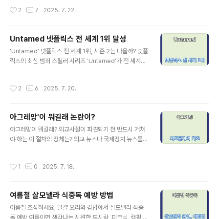
수염, 붉은 반다나, 찢어지는 셔츠, ‘헐크매니아(Hulkama
스타인 간의 관계, 그리고 이와 관련된 '앱스타인 파일'은 2
작성시간
2
7
2025. 7. 22.
nia)’라는 슬로건으로 대표되는 독보적인 레슬러였습니다.
025년 현재까지도 미국 사회를 강타하고 있는 뜨거운 정
WW..
치적 이슈입니다. 이 사건은 단순한 사생활의 논란을 넘어,
미국 최고 권력자의 신뢰성, 그리고 사법 시스템의 공정성
Untamed 넷플릭스 전 세계 1위 달성
에 대한 근본적 질문을 던지고 있습니다.이번 글에서는 트
글 내용
'Untamed' 넷플릭스 전 세계 1위, 시즌 2는 나올까? 넷플
럼프와 앱스타인의 관계, 이른바 ‘앱스타인 파일’의 공개 여
릭스의 최신 범죄 스릴러 시리즈 'Untamed'가 전 세계를
부, 그리고 정치적 여파까지 핵심 내용을 정리해 보았습니
강타했습니다.2025년 7월 17일 공개된 이 시리즈는 불과
다.트럼프와 앱스타인의 관계: 단순한 인연일까, 더 깊은 연
이틀 만에 82개국 스트리밍 차트 1위를 차지하며, 넷플릭
관일까? 트럼프와 앱스타인의 인연은 단순한 교류를 넘어
작성시간
2
6
2025. 7. 20.
스의 또 다른 글로벌 히트작으로 떠올랐습니다.호주의 국
꽤 오랜 기간에 걸쳐 이어졌습니다.15년 이상 친분: 1990
민배우 에릭 바나와 베테랑 배우 샘 닐이 주연을 맡은 6부
년대 후반부터 200..
작 리미티드 시리즈 'Untamed'는 요세미티 국립공원에서
아그레망’이 뭐길래 논란이?
벌어진 살인 사건을 파헤치는 연방수사국 요원의 이야기를
글 내용
중심으로 전개됩니다.깊은 트라우마를 안고 있는 요원이
아그레망이 뭐길래? 외교사절이 파견되기 전 반드시 거쳐
대자연 한가운데서 심리 스릴과 범죄 미스터리를 풀어나가
야 하는 이 절차의 정체는? 외교 뉴스나 국제정치 뉴스를
는 전개가 몰입감을 극대화시킨다는 평가입니다.공개 이틀
보다 보면 종종 등장하는 용어가 있습니다.바로 ‘아그레망
만에 82개국 1위, ‘Untamed’의 글로벌 돌풍 넷플릭스 시
(agrément)’입니다. 다소 생소하고 낯선 용어이지만, 실
작성시간
1
0
2025. 7. 18.
청률 분석 ..
제로는 국가 간 외교관계의 기초를 이루는 중요한 절차입
니다.오늘은 이 ‘아그레망’이라는 외교 용어의 의미부터 절
차, 특징, 그리고 국제법적 위치까지 하나하나 쉽게 풀어보
여름철 살모넬라 식중독 예방 방법
겠습니다.아그레망이란? ‘아그레망(agrément)’은 한 국
글 내용
가가 자국의 외교사절을 다른 국가에 파견할 때, 그 외교관
여름철 조심하세요, 달걀 요리와 김밥에서 살모넬라 식중
(예: 대사, 공사 등)이 받는 나라에서 받아들여질 수 있는지
독 예방 여름이면 생각나는 시원한 도시락, 피크닉, 캠핑 요