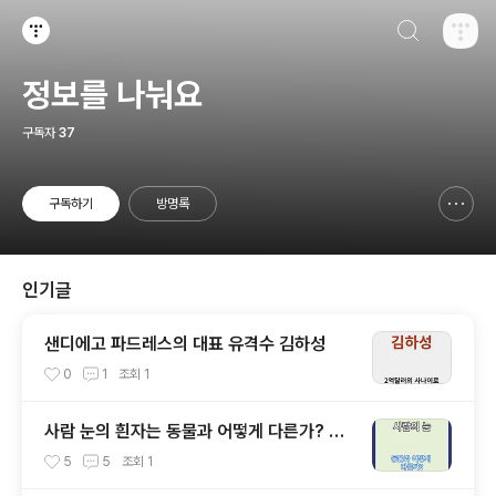
검색하기
티스토리
정보를 나눠요
구독자
37
구독하기
방명록
신고하기 레이어
열기
인기글
샌디에고 파드레스의 대표 유격수 김하성
0
1
조회
1
사람 눈의 흰자는 동물과 어떻게 다른가? 인
간 진화의 독특한 비밀
5
5
조회
1