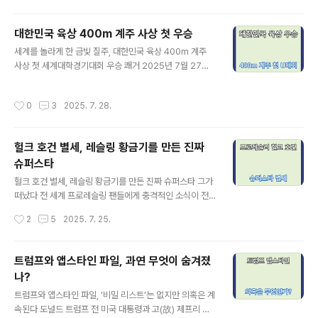
도 있게 파헤쳐 보..
서 상황은 점점 심각해지고 있어요.이번 글에서는 쿠팡 개
인정보 유출 사건의 전말, 정부와 규제 당국의 대응, CEO
대한민국 육상 400m 계주 사상 첫 우승
교체와 집단 소송 상황, 경쟁사들의 움직임, 앞으로 쿠팡이
글 내용
세계를 놀라게 한 금빛 질주, 대한민국 육상 400m 계주
맞닥뜨릴 현실적인 시나리오까지 차분하게 정리해 보려고
사상 첫 세계대학경기대회 우승 쾌거 2025년 7월 27일
해요.3370만 명 개인정보 유출, 어느 정도 규모일까? 이
(한국시간), 독일 보훔의 로르하이데 스타디움에서 열린 2
번에 유출된 정보는 무려 3,370만 명의 사용자 데이터예
025 라인-루르 하계 세계대학경기대회(U대회)에서 대한
요. 이 숫자는 대한민국 전체 인구의 절반을 훌쩍 넘는 수준
작성시간
0
3
2025. 7. 28.
민국 육상 역사에 길이 남을 순간이 탄생했습니다.바로, 남
이에요.쿠팡이 직접 밝힌 바에 따르면 유출 발생 시점은 6
자 400m 계주 대표팀이 사상 첫 금메달을 거머쥐며 한국
월 24일 그러나 발견..
육상의 위상을 세계 무대에 강하게 각인시킨 것입니다.한
헐크 호건 별세, 레슬링 황금기를 만든 진짜
국 남자 400m 계주, 세계 무대 정상에 서다 이날 결승전
슈퍼스타
에는 대한민국 대표로 서민준(서천군청), 나마디 조엘진(예
글 내용
천군청), 이재성(광주광역시청), 그리고 김정윤(한국체대)
헐크 호건 별세, 레슬링 황금기를 만든 진짜 슈퍼스타 그가
이 출전했습니다.이들은 치열한 경쟁을 뚫고 38초50이라
떠났다 전 세계 프로레슬링 팬들에게 충격적인 소식이 전
는 놀라운 기록으로 결승선을 통과하며 1위를 차지했습니
해졌습니다. 1980년대 미국 프로레슬링 붐을 이끌었던 상
작성시간
2
5
2025. 7. 25.
다.비록 지난 5월 구미에서 열..
징적인 인물, ‘헐크 호건’이 향년 71세로 세상을 떠났습니
다. 그가 남긴 유산은 단순한 스포츠를 넘어, 미국 대중문화
의 한 장을 장식했습니다. 이번 글에서는 그의 생애와 커리
트럼프와 앱스타인 파일, 과연 무엇이 숨겨졌
어, 그리고 마지막 순간까지의 이야기를 되짚어 보며, 왜 그
나?
가 ‘전설’이라 불리는지를 조명해보고자 합니다.헐크 호건
글 내용
은 누구였나? 본명은 테리 진 볼레아(Terry Gene Bolle
트럼프와 앱스타인 파일, ‘비밀 리스트’는 없지만 의혹은 계
a). 1953년 미국 조지아주에서 태어난 그는 금발 머리, 콧
속된다 도널드 트럼프 전 미국 대통령과 고(故) 제프리 앱