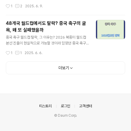
은 트럼프 대통령이 미국 법전 타이틀 10호(Title 10)를
감이 최고조에 달했습니다. 특히 2025년 들어 관세 전쟁
작성시간
1
2
2025. 6. 9.
발동하여 캘리포니아 주정부의 승인을 거치지 않고 로스앤
이 더욱 격화되며 중국 경제와 사회에 심각한 타격을 주고
젤레스에 약 2,000..
있습니다. 단순한 무역 갈등을 넘어 이제는 중국의 경제 전
반에 커다란 영향을 미치고 있는데요.오늘은 미중 관세전
48개국 월드컵에서도 탈락? 중국 축구의 굴
쟁이 중국 경제와 사회 전반에 미친 충격과 앞으로의 전망
욕, 왜 또 실패했을까
을 상세히 분석해보겠습니다.중국 경제, 관세전쟁으로 심
글 내용
각한 타격 미국이 중국산 제품에 부과한 관세율은 무려 14
중국 축구 월드컵 탈락, 그 이유는? 2026 북중미 월드컵
5%에 달합니다. 이는 사실상 중국의 미국 수출을 마비시
본선 진출이 현실적으로 가능할 것이라 믿었던 중국 축구
켰고, 중국의 경제 성장률에도 직접적인 악영향을 주고 있
팬들. 하지만 기대는 또다시 좌절로 바뀌었습니다. FIFA가
작성시간
1
1
2025. 6. 6.
습니다. 삼성증권 보고서에 따르면 관세 전쟁이 지속될 경
이번 대회부터 본선 출전국을 32개국에서 48개국으로 확
우 중국 GDP가 약 2% 감소할 수 있다..
대하며 아시아에도 더 많은 티켓(8.5장)이 배정됐지만, 중
국은 그 기회를 잡지 못했습니다.중국은 도대체 왜 또 실패
더보기
했을까요? 경기 결과부터 구조적 한계, 국민 반응까지, 이
번 포스팅에서 그 배경을 깊이 있게 분석해보겠습니다.예
선 탈락의 결정적 순간, 인도네시아전 패배 2025년 6월 5
일, 중국 대표팀은 인도네시아 자카르타에서 열린 월드컵
아시아 3차 예선 C조 9차전에서 0-1로 패배했습니다.이
경기는 중국에게 ‘무조건 이겨야만 하는 경기’였지만, 전반
의안내
티스토리
로그인
고객센터
45분 페널티킥으로..
© Daum Corp.