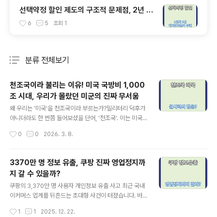
선택약정 할인 제도의 구조적 문제점, 2년 약
정을 불리하게 설정
6
5
조회
1
분류 전체보기
주요 글 목록
천조국이라 불리는 이유! 미국 국방비 1,000
조 시대, 우리가 몰랐던 미군의 진짜 무서움
글 내용
왜 우리는 '미국'을 천조국이라 부르는가?밀리터리 덕후가
아니더라도 한 번쯤 들어보셨을 단어, '천조국'. 이는 미국
의 한 해 국방비가 우리 돈으로 1,000조 원(약 8,000억
작성시간
0
0
2026. 3. 8.
달러 이상)에 육박한다는 사실에서 유래된 별명입니다. 전
세계 국방비 지출 2위부터 10위까지를 다 합쳐도 미국 하
나를 당해내지 못한다는 통계는 언제 들어도 비현실적으로
3370만 명 정보 유출, 쿠팡 진짜 영업정지까
다가오죠.하지만 미국의 군사력은 단순히 '돈'만으로 설명
지 갈 수 있을까?
되지 않습니다. 전 세계 어디든 24시간 안에 타격할 수 있
글 내용
는 물류망, 누구도 흉내 낼 수 없는 하이테크 기술, 그리고
쿠팡의 3,370만 명 사용자 개인정보 유출 사고 최근 국내
전 지구를 감시하는 정보력이 결합된 결과물입니다. 오늘
이커머스 업계를 뒤흔드는 초대형 사건이 터졌습니다. 바
포스팅에서는 미국의 군사력이 왜 '압도적'인지, 그리고 이
로 쿠팡의 3,370만 명 사용자 개인정보 유출 사고입니다.
작성시간
1
1
2025. 12. 22.
것이 우리 실생활과 국제 정세에 어떤 영향을 미치는지 심
단순한 해킹 사건을 넘어, 영업 정지 가능성까지 언급되면