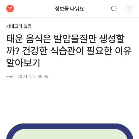
검색하기
정보를 나눠요
티스토리
카테고리 없음
태운 음식은 발암물질만 생성할
까? 건강한 식습관이 필요한 이유
알아보기
군군
2024. 9. 5. 00:05