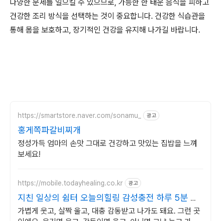
다양한 문제를 일으킬 수 있으므로, 가능한 한 태운 음식을 피하고
건강한 조리 방식을 선택하는 것이 중요합니다. 건강한 식습관을
통해 몸을 보호하고, 장기적인 건강을 유지해 나가길 바랍니다.
https://smartstore.naver.com/sonamu_
광고
홍게쪽파갈비찌개
정성가득 엄마의 손맛 그대로 건강하고 맛있는 집밥을 느껴
보세요!
https://mobile.todayhealing.co.kr
광고
지친 일상의 쉼터 오늘의힐링 감성충전 하루 5분 힐
링타임
가볍게 웃고, 살짝 울고, 대충 감동받고 나가도 돼요. 그런 곳