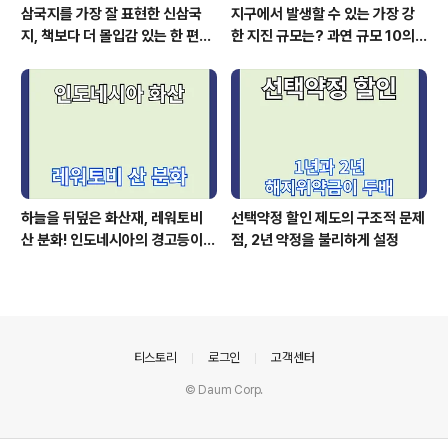
삼국지를 가장 잘 표현한 신삼국
지구에서 발생할 수 있는 가장 강
지, 책보다 더 몰입감 있는 한 편의
한 지진 규모는? 과연 규모 10의
드라마
지진이 가능할까
하늘을 뒤덮은 화산재, 레워토비
선택약정 할인 제도의 구조적 문제
산 분화! 인도네시아의 경고등이
점, 2년 약정을 불리하게 설정
켜졌다
의안내
티스토리
로그인
고객센터
© Daum Corp.